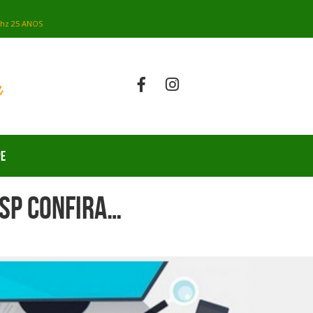
PE
ESP Confira…