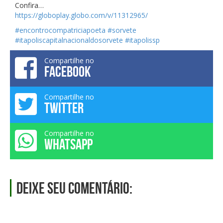
Confira…
https://globoplay.globo.com/v/11312965/
#encontrocompatriciapoeta
#sorvete
#itapoliscapitalnacionaldosorvete
#itapolissp
Compartilhe no
FACEBOOK
Compartilhe no
TWITTER
Compartilhe no
WHATSAPP
Deixe seu comentário: