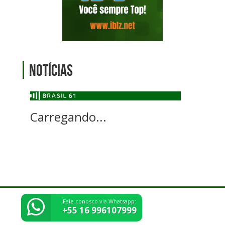
Notícias
Carregando...
Fale conosco via Whatsapp:
© Direitos reservados - Fundação Educacional e Cultural Pedrense
+55 16 996107999