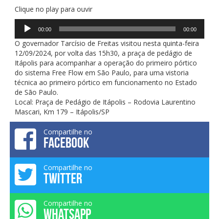
Clique no play para ouvir
Tocador
00:00
00:00
de
áudio
O governador Tarcísio de Freitas visitou nesta quinta-feira
12/09/2024, por volta das 15h30, a praça de pedágio de
Itápolis para acompanhar a operação do primeiro pórtico
do sistema Free Flow em São Paulo, para uma vistoria
técnica ao primeiro pórtico em funcionamento no Estado
de São Paulo.
Local: Praça de Pedágio de Itápolis – Rodovia Laurentino
Mascari, Km 179 – Itápolis/SP
Compartilhe no
FACEBOOK
Compartilhe no
TWITTER
Compartilhe no
WHATSAPP