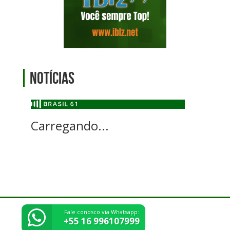
Notícias
Carregando...
Fale conosco via Whatsapp:
© Direitos reservados - Fundação Educacional e Cultural Pedrense
+55 16 996107999