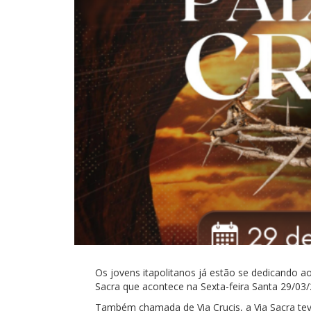
Os jovens itapolitanos já estão se dedicando 
Sacra que acontece na Sexta-feira Santa 29/0
Também chamada de Via Crucis, a Via Sacra tev