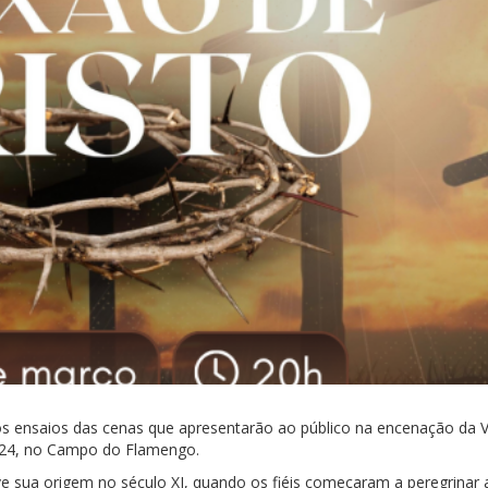
aos ensaios das cenas que apresentarão ao público na encenação da V
3/24, no Campo do Flamengo.
e sua origem no século XI, quando os fiéis começaram a peregrinar 