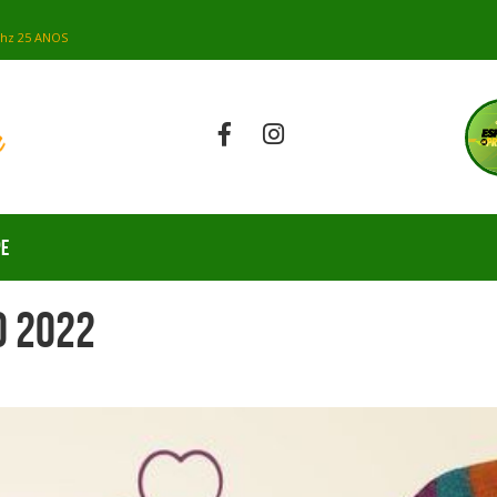
PE
o 2022