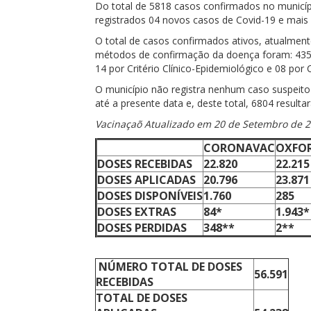
Do total de 5818 casos confirmados no municí
registrados 04 novos casos de Covid-19 e mais
O total de casos confirmados ativos, atualment
métodos de confirmação da doença foram: 4350 
14 por Critério Clínico-Epidemiológico e 08 por Cr
O município não registra nenhum caso suspeito 
até a presente data e, deste total, 6804 resul
Vacinaçaõ Atualizado em 20 de Setembro de 
CORONAVAC
OXFO
DOSES RECEBIDAS
22.820
22.215
DOSES APLICADAS
20.796
23.871
DOSES DISPONÍVEIS
1.760
285
DOSES EXTRAS
84*
1.943*
DOSES PERDIDAS
348**
2**
NÚMERO
TOTAL DE DOSES
56.591
RECEBIDAS
TOTAL DE DOSES