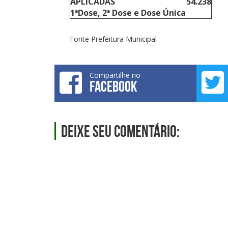
APLICADAS
54.238
1ªDose, 2ª Dose e Dose Única
Fonte Prefeitura Municipal
Compartilhe no
FACEBOOK
Deixe seu comentário: