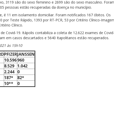
pio, 3119 são do sexo feminino e 2699 são do sexo masculino. Fora
 05 pessoas estão recuperadas da doença no município.
e, é 11 em isolamento domiciliar. Foram notificados 167 óbitos. Os
por Teste Rápido, 1393 por RT-PCR, 53 por Critério Clínico-Image
itério Clínico.
de Covid-19. Itápolis contabiliza a coleta de 12.622 exames de Covid
taram em casos descartados e 5640 Itapolitanos estão recuperados.
2021 às 15h10
RD
PFIZER
JANSSEN
10.596
960
8.529
1.042
2.244
0
187*
82*
10**
0