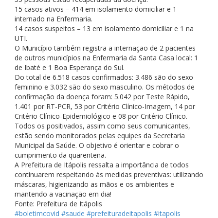
15 casos ativos – 414 em isolamento domiciliar e 1
internado na Enfermaria.
14 casos suspeitos – 13 em isolamento domiciliar e 1 na
UTI.
O Município também registra a internação de 2 pacientes
de outros municípios na Enfermaria da Santa Casa local: 1
de Ibaté e 1 Boa Esperança do Sul.
Do total de 6.518 casos confirmados: 3.486 são do sexo
feminino e 3.032 são do sexo masculino. Os métodos de
confirmação da doença foram: 5.042 por Teste Rápido,
1.401 por RT-PCR, 53 por Critério Clínico-Imagem, 14 por
Critério Clínico-Epidemiológico e 08 por Critério Clínico.
Todos os positivados, assim como seus comunicantes,
estão sendo monitorados pelas equipes da Secretaria
Municipal da Saúde. O objetivo é orientar e cobrar o
cumprimento da quarentena.
A Prefeitura de Itápolis ressalta a importância de todos
continuarem respeitando às medidas preventivas: utilizando
máscaras, higienizando as mãos e os ambientes e
mantendo a vacinação em dia!
Fonte: Prefeitura de Itápolis
#boletimcovid
#saude
#prefeituradeitapolis
#itapolis