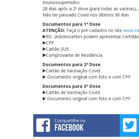
Imunossuprimidos
28 dias após a 2ª dose (para todas as vacina
Não ter passado Covid nos últimos 30 dias
Documentos para 1ª Dose
ATENÇÃO:
Faça o pré-cadastro no site
www.vac
▶️RG (Adolescentes podem apresentar Certidã
▶️CPF
▶️Cartão SUS
▶️
Comprovante de Residência
Documentos para 2ª Dose
▶️Cartão de Vacinação Covid
▶️ Documento original com foto e com CPF
Documentos para 3ª Dose
▶️Cartão de Vacinação Covid
▶️ Documento original com foto e com CPF
Compartilhe no
FACEBOOK