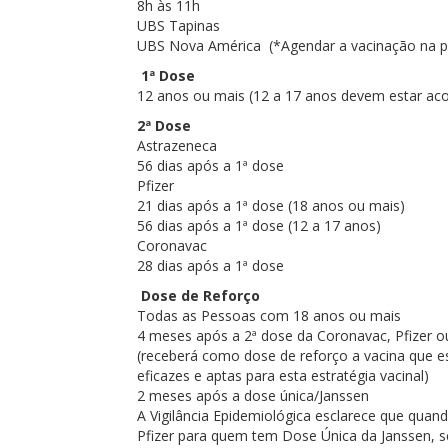
8h às 11h
UBS Tapinas
UBS Nova América
(*Agendar a vacinação na p
1ª Dose
12 anos ou mais (12 a 17 anos devem estar a
2ª Dose
Astrazeneca
56 dias após a 1ª dose
Pfizer
21 dias após a 1ª dose (18 anos ou mais)
56 dias após a 1ª dose (12 a 17 anos)
Coronavac
28 dias após a 1ª dose
Dose de Reforço
Todas as Pessoas com 18 anos ou mais
4 meses após a 2ª dose da Coronavac, Pfizer o
(receberá como dose de reforço a vacina que est
eficazes e aptas para esta estratégia vacinal)
2 meses após a dose única/Janssen
A Vigilância Epidemiológica esclarece que quan
Pfizer para quem tem Dose Única da Janssen, s