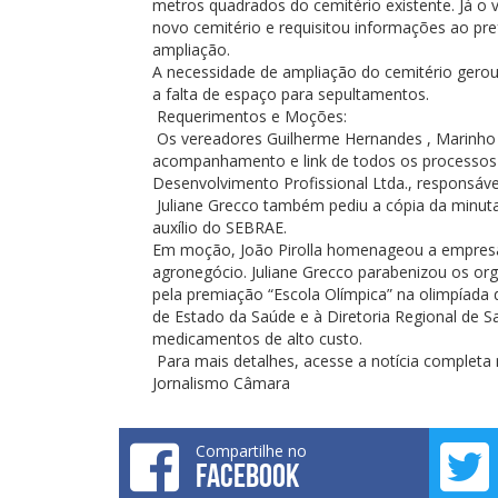
metros quadrados do cemitério existente. Já o 
novo cemitério e requisitou informações ao pr
ampliação.
A necessidade de ampliação do cemitério gerou
a falta de espaço para sepultamentos.
Requerimentos e Moções:
Os vereadores Guilherme Hernandes , Marinho A
acompanhamento e link de todos os processos 
Desenvolvimento Profissional Ltda., responsáve
Juliane Grecco também pediu a cópia da minuta
auxílio do SEBRAE.
Em moção, João Pirolla homenageou a empresa
agronegócio. Juliane Grecco parabenizou os orga
pela premiação “Escola Olímpica” na olimpíada
de Estado da Saúde e à Diretoria Regional de 
medicamentos de alto custo.
Para mais detalhes, acesse a notícia completa 
Jornalismo Câmara
Compartilhe no
FACEBOOK