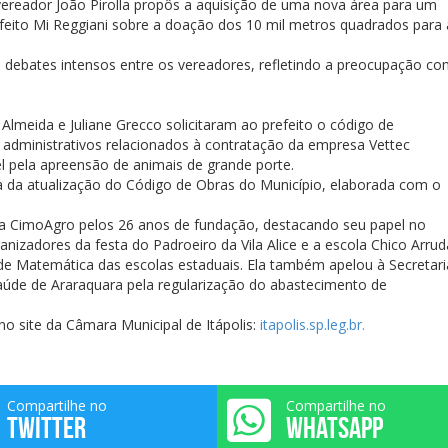
vereador João Pirolla propôs a aquisição de uma nova área para um
efeito Mi Reggiani sobre a doação dos 10 mil metros quadrados para 
 debates intensos entre os vereadores, refletindo a preocupação c
lmeida e Juliane Grecco solicitaram ao prefeito o código de
administrativos relacionados à contratação da empresa Vettec
l pela apreensão de animais de grande porte.
 da atualização do Código de Obras do Município, elaborada com o
 CimoAgro pelos 26 anos de fundação, destacando seu papel no
nizadores da festa do Padroeiro da Vila Alice e a escola Chico Arrud
 de Matemática das escolas estaduais. Ela também apelou à Secretari
Saúde de Araraquara pela regularização do abastecimento de
no site da Câmara Municipal de Itápolis:
itapolis.sp.leg.br.
Compartilhe no
Compartilhe no
TWITTER
WHATSAPP