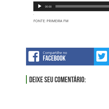
Tocador
00:00
de
áudio
.
FONTE: PRIMEIRA FM
Compartilhe no
FACEBOOK
Deixe seu comentário: