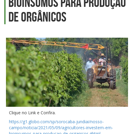
bioinsumos para produção
de orgânicos
Clique no Link e Confira.
https://g1.globo.com/sp/sorocaba-jundiai/nosso-
campo/noticia/2021/05/09/agricultores-investem-em-
bioinsumos-para-producao-de-organicos.ghtml